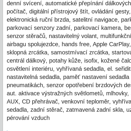
denní svícení, automatické přepínání dálkových 
počítač, digitální přístrojový štít, ovládání gesty
elektronická ruční brzda, satelitní navigace, pa
parkovací senzory zadní, parkovací kamera, bez
senzor stěračů, nastavitelný volant, multifunkčn
airbagu spolujezdce, hands free, Apple CarPlay, 
sklopná zrcátka, samostmívací zrcátka, startován
centrál dálkový, potahy kůže, isofix, kožené ča
osvětlení interiéru, vyhřívaná sedadla, el. seřid
nastavitelná sedadla, paměť nastavení sedadla ř
pneumatikách, senzor opotřebení brzdových des
aut. aktivace výstražných světlometů, mlhovky,
AUX, CD přehrávač, venkovní teploměr, vyhříva
sedadla, zadní stěrač, zatmavená zadní skla, uz
pérování vzduch