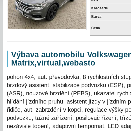
Karoserie
Barva
Cena
Výbava automobilu Volkswagen
Matrix,virtual,webasto
pohon 4x4, aut. převodovka, 8 rychlostních stu
brzdový asistent, stabilizace podvozku (ESP), p
(ASR), nouzové brzdění (PEBS), ukazatel rychlo
hlídání jízdního pruhu, asistent jízdy v jízdním
řidiče, aut. zabrzdění v kopci, regulace výšky p
podvozku, tažné zařízení, posilovač řízení, tříz
nezávislé topení, adaptivní tempomat, LED ada