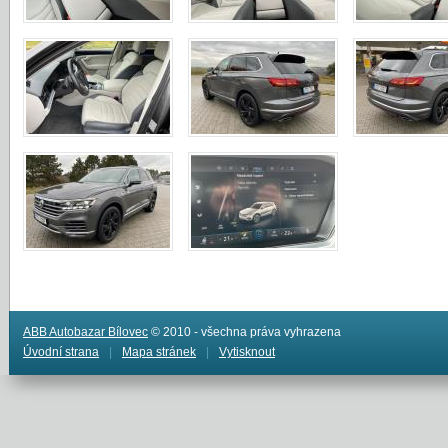
ABB Autobazar Bílovec
© 2010 - všechna práva vyhrazena
Úvodní strana
|
Mapa stránek
|
Vytisknout